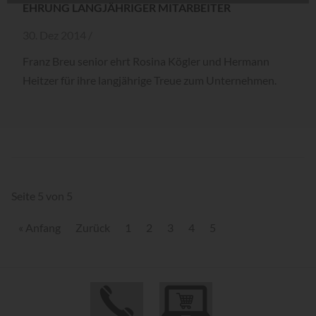
EHRUNG LANGJÄHRIGER MITARBEITER
30. Dez 2014 /
Franz Breu senior ehrt Rosina Kögler und Hermann
Heitzer für ihre langjährige Treue zum Unternehmen.
Seite 5 von 5
« Anfang
Zurück
1
2
3
4
5