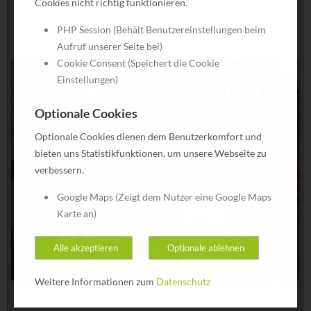
Cookies nicht richtig funktionieren.
Zuschlag für die Lieferung und Installation des
PHP Session (Behält Benutzereinstellungen beim
interaktiven Whiteboards inkl. Kurzdistanzbeamer.
Aufruf unserer Seite bei)
Cookie Consent (Speichert die Cookie
Einstellungen)
Optionale Cookies
Optionale Cookies dienen dem Benutzerkomfort und
bieten uns Statistikfunktionen, um unsere Webseite zu
verbessern.
Google Maps (Zeigt dem Nutzer eine Google Maps
Karte an)
Alle akzeptieren
Optionale ablehnen
Weitere Informationen zum
Datenschutz