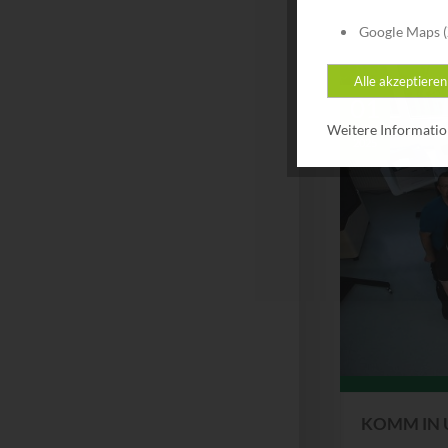
Google Maps (
Alle akzeptieren
01
Weitere Informati
JAN
2025
KOMM IN 