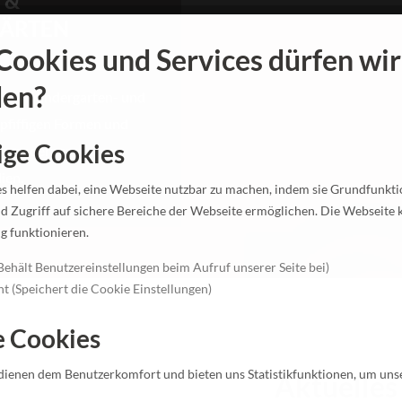
 &
ÄRTEN
ookies und Services dürfen wir 
en?
chten Kindergarten- und
pfiffigen Formen und
ge Cookies
 zu modernen
ien.
 helfen dabei, eine Webseite nutzbar zu machen, indem sie Grundfunkt
nd Zugriff auf sichere Bereiche der Webseite ermöglichen. Die Webseite 
ig funktionieren.
ehält Benutzereinstellungen beim Aufruf unserer Seite bei)
t (Speichert die Cookie Einstellungen)
e Cookies
dienen dem Benutzerkomfort und bieten uns Statistikfunktionen, um uns
Aktuelles