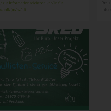
 zur Informationselektroniker/ in für
Breu 
chnik (m/ w/ d)
inter