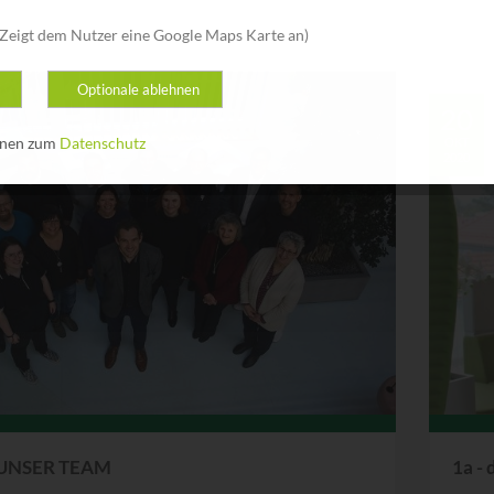
Zeigt dem Nutzer eine Google Maps Karte an)
Optionale ablehnen
20
onen zum
Datenschutz
OKT
2020
UNSER TEAM
1a -