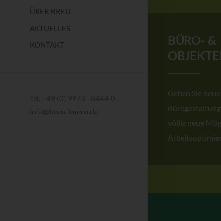
ÜBER BREU
AKTUELLES
BÜRO- &
KONTAKT
OBJEKTE
Gehen Sie neue
Tel. +49 (0) 9973 - 8444-0
Bürogestaltung
info@breu-buero.de
völlig neue Mög
Arbeitsoptimie