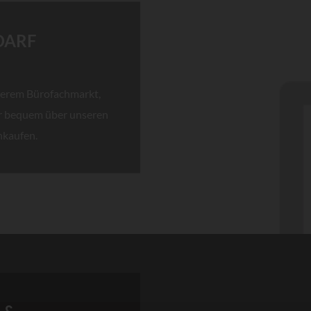
DARF
nserem Bürofachmarkt,
er bequem über unseren
nkaufen.