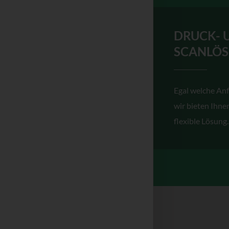
DRUCK- 
SCANLÖ
Egal welche An
wir bieten Ihnen
flexible Lösung.