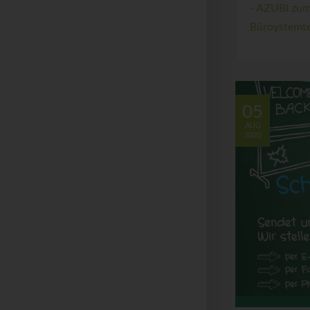
- AZUBI zum/
Büroystemte
05
AUG
2020